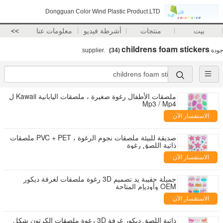
Dongguan Color Wind Plastic Product.LTD
بيت
منتجات
أشرطة فيديو
معلومات عنا
>>
childrens foam stickers
جودة
supplier.
(34)
ملصقات الأطفال رغوة صغيرة ، ملصقات اليابانية Kawaii ل
Mp3 / Mp4
الاستفسار الآن
صديقة للبيئة ملصقات نجوم الرغوة ، PVC + PET ملصقات
ذاتية اللصق رغوة
الاستفسار الآن
جميلة حقيبة يد تصميم 3D رغوة ملصقات لغرفة ديكور
OEM وأوديإم المتاحة
الاستفسار الآن
ذاتية اللصق ديكور غرفة 3D رغوة ملصقات الكرتون شكل