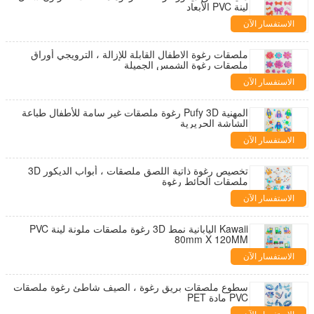
لينة PVC الأبعاد
الاستفسار الآن
ملصقات رغوة الاطفال القابلة للإزالة ، الترويجي أوراق
ملصقات رغوة الشمس الجميلة
الاستفسار الآن
المهنية Pufy 3D رغوة ملصقات غير سامة للأطفال طباعة
الشاشة الحريرية
الاستفسار الآن
تخصيص رغوة ذاتية اللصق ملصقات ، أبواب الديكور 3D
ملصقات الحائط رغوة
الاستفسار الآن
Kawaii اليابانية نمط 3D رغوة ملصقات ملونة لينة PVC
80mm X 120MM
الاستفسار الآن
سطوع ملصقات بريق رغوة ، الصيف شاطئ رغوة ملصقات
PVC مادة PET