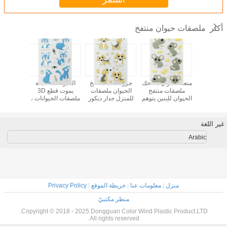
ملصقات حيوان منتفخ
أكثر
غرفة ديكو
متعدد الألوان مضحك
جرو الكلب منتفخ
الحيوانات الأليفة
طبع الح
ملصقات
ملصقات منتفخ
الحيوان ملصقات
يموت قطع 3D
ملصقات 
ت ، ملصقات
الحيوان للبنين يتوهم
للمنزل جدار ديكور
ملصقات الحيوانات ،
منتفخ للأط
شكل رغوة
شكل الفأر الكرتون
مخصص مطبوعة
حقيبة يد ليتل القط
مخصص 
حيوان
القابل للإزالة
ملصقات منتفخ
للب
طباعة أوفست
غير اللغة
Arabic
منزل
|
معلومات عنا
|
خريطة الموقع
|
Privacy Policy
منظر مكتبيّ
Copyright © 2018 - 2025 Dongguan Color Wind Plastic Product.LTD.
All rights reserved.