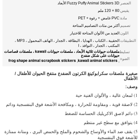
العنصر:
Fuzzy Puffy Animal Stickers 3D الأبعاد
يقيس:
80 × 120 ملم
مادة:
PVC غامض + رغوة + PET
تصميم:
أكثر من مئات التصاميم المتاحة
اللون:
العديد من الألوان المتاحة للاختيار
التطبيقات:
الحقيبة ، الكتاب ، الهدايا ، البطاقة ، الجدار ، الهاتف المحمول ، MP3 ،
المكتب ، الجدار ، النوافذ ، ا
ملصقات حيوانات ثلاثية الأبعاد ، ملصقات حيوانات kawaii ، ملصقات قصاصات
تسليط
حيوانات على شكل ضفدع
الضوء:
frog shape animal scrapbook stickers
kawaii animal stickers
,
,
صغيرة ملصقات سكرابوكينغ الكرتون الضفدع منتفخ الحيوان للأطفال /
الأطفال
وصف:
1) لمعان عالية ، والألوان الغنية حية
2) لاصقة قوية ، ومقاومة للحرارة ، ومكافحة الأشعة فوق البنفسجية ودائم
3) دائم لاصق الاكريليك الحساسة للضغط
4) يتوافق مع سطح غير منتظم
5) يقف ضد الماء والأوساخ والشحوم والملح والحمض البري ، ومتانة ممتازة
للأشعة فوق البنفسجية