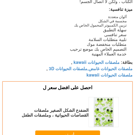
الكتاب ، ولكن لا اتصال الجسم!
ميزة تنافسية:
ألوان متعددة
مجسمة في الشكل
تزيين الكمبيوتر المحمول الخاص بك
سهلة التطبيق
سعر تنافسى
تلبية متطلبات السلامة
متطلبات منخفضة موك
التصميم الخاص بك موضع ترحيب
خدمة العملاء المهنية
ملصقات الحيوانات kawaii
بطاقة:
,
ملصقات الحيوانات غامض,ملصقات الحيوانات 3D
,
ملصقات الحيوانات kawaii
احصل على افضل سعر ل
الضفدع الشكل الصغير ملصقات
القصاصات الحيوانية ، وملصقات الطفل
ملصقا 80 X 120MM
استمر