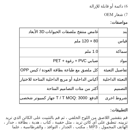
6) دائمة أو قابلة للإزالة
7) شعار OEM
مواصفات:
بند
غامض منتفخ ملصقات
الحيوانات
3D الأبعاد
قياس
80 × 120 ملم
سماكة
1.0 ملم
مواد
ضبابي PVC + رغوة + PET
تفاصيل التعبئة
كل ملصق مع طباعة بطاقة العودة / كيس OPP
التعبئة الداخلية
أكياس الداخلية أو مربع الداخلية المتاحة للاختيار
التصميم
أكثر من مئات التصاميم المتاحة
شروط اخرى
الدفع: T / T MOQ: 3000 جهاز كمبيوتر شخصى
التطبيقات:
قم بتقشير اللاصق من اللوح الخلفي ، ثم قم بالتثبيت على الكائن الذي تريد
تزيينه.
تنطبق على أي كائن تريد ، مثل حقيبة ، كتاب ، هدية ، بطاقة ، جدار ،
الهاتف المحمول ، MP3 ، مكتب ، الجدار ، النوافذ ، والقرطاسية ، علما