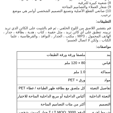
8) شعبية كبيرة للترقية
9) شعار العملاء والتصاميم المتاحة
10) صانعي القطع الأصلية وتصنيع التصميم الشخصي أوامر هي موضع
ترحيب.
التطبيقات:
قم بتقشير اللاصق من اللوح الخلفي ، ثم قم بالتثبيت على الكائن الذي تريد
تزيينه.
تنطبق على أي كائن تريد ، مثل حقيبة ، كتاب ، هدية ، بطاقة ، جدار ،
الهاتف المحمول ، MP3 ، مكتب ، الجدار ، النوافذ ، والقرطاسية ، علما
الكتاب ، ولكن لا اتصال الجسم!
مواصفات:
بند
ملصقا ورقة ورقة الطبقات
قياس
80 × 120 ملم
سماكة
1.0 ملم
مواد
ورق + PET
تفاصيل التعبئة
كل ملصق مع بطاقة ظهر الطباعة / غطاء PET
التعبئة الداخلية
أكياس الداخلية أو مربع الداخلية المتاحة للاختيار
التصميم
أكثر من مئات التصاميم المتاحة
شروط اخرى
الدفع: T / T MOQ: 3000 جهاز كمبيوتر شخصى