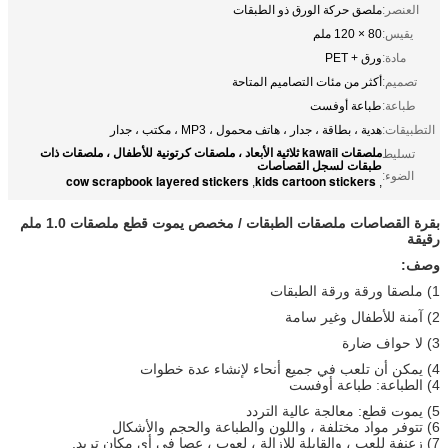
العنصر:
ملصق حركة الورق ذو الطبقات
يقيس:
80 × 120 ملم
مادة:
ورق + PET
تصميم:
أكثر من مئات التصاميم المتاحة
طباعة:
طباعة أوفست
التطبيقات:
هدية ، بطاقة ، جدار ، هاتف محمول ، MP3 ، مكتب ، جدار
ملصقات kawaii ثلاثية الأبعاد ، ملصقات كرتونية للأطفال ، ملصقات ذات
تسليط
طبقات لسجل القصاصات
الضوء:
cow scrapbook layered stickers
kids cartoon stickers
,
,
بقرة القصاصات ملصقات الطبقات / مخصص يموت قطع ملصقات 1.0 ملم
رقيقة
وصف:
1) ملصقا ورقة ورقة الطبقات
2) آمنة للأطفال وغير سامة
3) لا حواف ضارة
4) يمكن أن تلعب في جميع أنحاء لإنشاء عدة خطوات
4) الطباعة: طباعة أوفست
5) يموت قطع: معالجة عالية التردد
6) تتوفر مواد مختلفة ، واللون والطباعة والحجم والأشكال
7) زعنفة للعب ، والقابلة للإزالة ، لعوب ، عصا في أي مكان تريد.