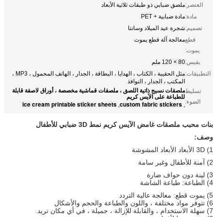
العنصر:
ملصق ضبابي ذو طبقات ثلاثية الأبعاد
مادة:
مادة ضبابية + PET
تصميم:
شجرة عيد الميلاد وسانتا
قطع
معالجة آلة قطع يموت
يموت:
يقيس:
80 × 120 ملم
التطبيقات:
مثل الحقيبة ، الكتاب ، الهدايا ، البطاقة ، الجدار ، الهاتف المحمول ، MP3 ،
المكتب ، الجدار ، النوافذ
ملصقات نسيج ذاتية اللصق ، ملصقات قماشية مخصصة ، أوراق لاصقة قابلة
تسليط
للطباعة على الآيس كريم
الضوء:
ice cream printable sticker sheets
custom fabric stickers
,
,
بنات محبب ملصقات غامض الآيس كريم نمط 3D ضبابي للأطفال
وصف:
1) 3D الأبعاد الأبعاد المشوشة
2) آمنة للأطفال وغير سامة
3) لينة دون حواف ضارة
4) الطباعة: طباعة الشاشة
5) يموت قطع: معالجة عالية التردد
6) تتوفر مواد مختلفة ، واللون والطباعة والحجم والأشكال
7) سهلة الاستخدام ، والقابلة للإزالة ، جميلة ، في أي مكان تريد.