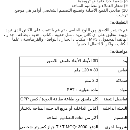
8) شعبية جدا لأغراض ترويجية
9) شعار العملاء والتصاميم المتاحة
10) صانعي القطع الأصلية وتصنيع التصميم الشخصي أوامر هي موضع
ترحيب.
التطبيقات:
قم بتقشير اللاصق من اللوح الخلفي ، ثم قم بالتثبيت على الكائن الذي تريد
تزيينه.
تنطبق على أي كائن تريد ، مثل حقيبة ، كتاب ، هدية ، بطاقة ، جدار ،
الهاتف المحمول ، MP3 ، مكتب ، الجدار ، النوافذ ، والقرطاسية ، علما
الكتاب ، ولكن لا اتصال الجسم!
مواصفات:
بند
3D الأبعاد الأبعاد غامض اللاصق
قياس
80 × 120 ملم
سماكة
2.0 ملم
مواد
مادة ضبابية + PET
تفاصيل التعبئة
كل ملصق مع طباعة بطاقة العودة / كيس OPP
التعبئة الداخلية
أكياس الداخلية أو مربع الداخلية المتاحة للاختيار
التصميم
أكثر من مئات التصاميم المتاحة
شروط اخرى
الدفع: T / T MOQ: 3000 جهاز كمبيوتر شخصى