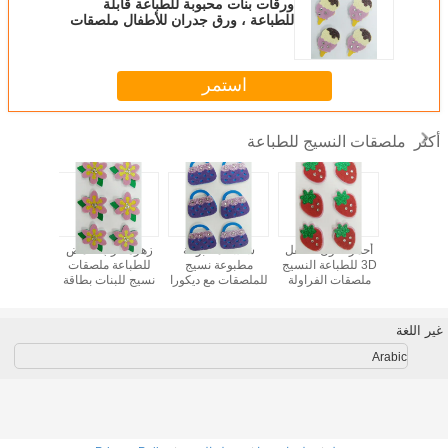
ورقات بنات محبوبة للطباعة قابلة
للطباعة ، ورق جدران للأطفال ملصقات
من الآيس كريم
استمر
ملصقات النسيج للطباعة
أكثر
ات الأليفة
أحمر اللون الطفل
شاشة مطبوعة
زهرة حزب غامض
القابلة 
جوم صغيرة
3D للطباعة النسيج
مطبوعة نسيج
للطباعة ملصقات
ملصقات ا
ت مخصص
ملصقات الفراولة
للملصقات مع ديكورا
نسيج للبنات بطاقة
ون ديكور
نمط حجر الراين
حجر الراين بيربل
هدية شاشة الطباعة
طبقات 
للجدار 80MM X
ديكور
حقيبة الشكل
الرئيسي
 مم
غير اللغة
Arabic