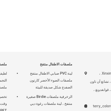
ملصقات الاطفال منتفخ
ملصقا
رقم 16 ، شارع Xinxing. ،
لينة PVC ضبابي الاطفال منتفخ
لطيف
ملصقات الضوء الأخضر كارتون
لمجتمع Shatou ، تشانغ آن تاون
الضفدع شكل صديقة للبيئة
ملصقا
 قوانغدونغ ،
الزخرفية ملصقات Birdie صغيرة
منتفخ ، لينة ملصقات رغوة ديي
وقت ا
terry_colo
 PET