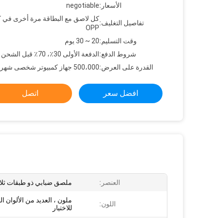
الأسعار:
negotiable
كل لاصق مع البطاقة مرة أخرى في 
تفاصيل التغليف:
OPP
وقت التسليم:
20 ~ 30 يوم
شروط الدفع:
الدفعة الأولى 30٪، 70٪ قبل الشحن
القدرة على العرض:
500،000 جهاز كمبيوتر شخصى شهريا
افضل سعر
اتصل
العنصر:
ملصق ضبابي ذو طبقات ثلاثية
ملون ، العديد من الألوان ال
اللون:
للاختيار