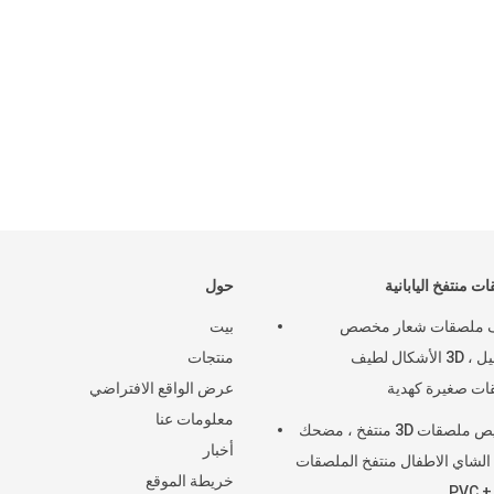
للم
ت منتفخ اليابانية
حول
 ملصقات شعار مخصص
بيت
التجميل ، 3D الأشكال لطيف
منتجات
ت صغيرة كهدية
عرض الواقع الافتراضي
معلومات عنا
تخصيص ملصقات 3D منتفخ ، مضحك
أخبار
لشاي الاطفال منتفخ الملصقات
خريطة الموقع
PVC +