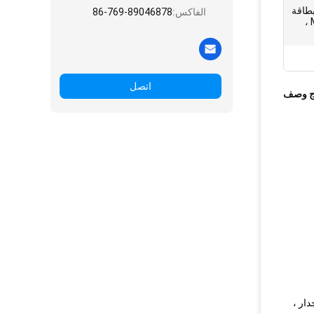
لبطاقة
الفاكس:
86-769-89046878
، الجدار ، الهاتف المحمول ، MP3 ،
اتصل
ج وصف
دار ،