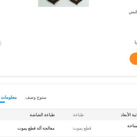
كيس
منتوج وصف
معلومات ت
 الأبعاد
طباعة:
طباعة الشاشة
متاحة
قطع يموت:
معالجة آلة قطع يموت