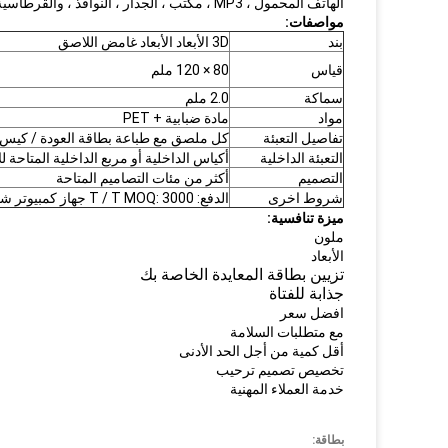
الهاتف المحمول ، MP3 ، مكتب ، الجدار ، النوافذ ، والقرطاسية ، علما الكتاب ، ولكن لا اتصال الجسم!
مواصفات:
بند
3D الأبعاد الأبعاد غامض اللاصق
قياس
80 × 120 ملم
سماكة
2.0 ملم
مواد
مادة ضبابية + PET
تفاصيل التعبئة
كل ملصق مع طباعة بطاقة العودة / كيس OPP
التعبئة الداخلية
أكياس الداخلية أو مربع الداخلية المتاحة لل
التصميم
أكثر من مئات التصاميم المتاحة
شروط اخرى
الدفع: T / T MOQ: 3000 جهاز كمبيوتر شخصى
ميزة تنافسية:
ملون
الأبعاد
تزيين بطاقة المعايدة الخاصة بك
جذابة للفتاة
افضل سعر
مع متطلبات السلامة
أقل كمية من أجل الحد الأدنى
تخصيص تصميم ترحيب
خدمة العملاء المهنية
بطاقة: