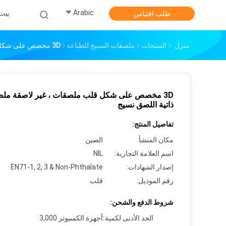
Arabic
بيت
طلب اقتباس
منزل
المنتجات
ملصقات النسيج للطباعة
3D مخصص على شكل قلب ملصقات ، غير لاصقة ملصقات ذاتية اللصق نسيج
3D مخصص على شكل قلب ملصقات ، غير لاصقة مل
ذاتية اللصق نسيج
تفاصيل المنتج:
مكان المنشأ:
الصين
اسم العلامة التجارية:
NIL
إصدار الشهادات:
EN71-1, 2, 3 & Non-Phthalate
رقم الموديل:
قلب
شروط الدفع والشحن:
الحد الأدنى لكمية:
أجهزة الكمبيوتر 3,000