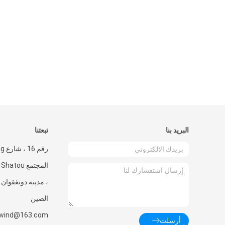
البريد بنا
تبعتنا
ا
، مدينة دونغقوان ،
الصين
rwind@163.com
أرسلت