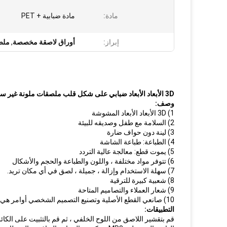
مادة:
مادة ضبابية + PET
إبراز:
أوراق لاصقة مخصصة
,
ملص
3D الأبعاد الأبعاد ضبابي على شكل قلب ملصقات ملونة غير سامة
وصف:
1) 3D الأبعاد الأبعاد المشوشة
2) السلامة مع طفل وصديقه للبيئة
3) لينة دون حواف ضارة
4) الطباعة: طباعة الشاشة
5) يموت قطع: معالجة عالية التردد
6) تتوفر مواد مختلفة ، واللون والطباعة والحجم والأشكال
7) سهلة الاستخدام وإزالة ، جميلة ، لصق في أي مكان تريد.
8) شعبية كبيرة للترقية
9) شعار العملاء والتصاميم المتاحة
10) صانعي القطع الأصلية وتصنيع التصميم الشخصي أوامر هي موضع ترحيب.
التطبيقات:
قم بتقشير اللاصق من اللوح الخلفي ، ثم قم بالتثبيت على الكائن 