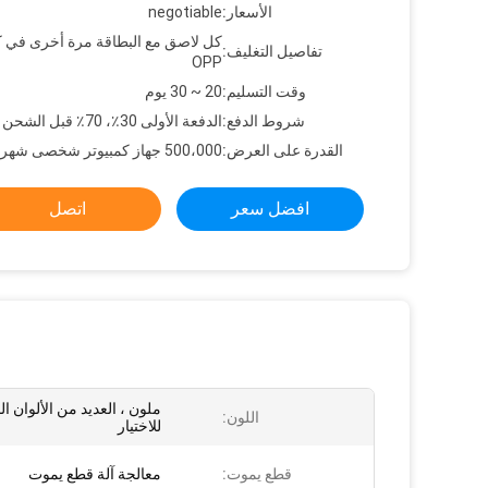
الأسعار:
negotiable
كل لاصق مع البطاقة مرة أخرى في 
تفاصيل التغليف:
OPP
وقت التسليم:
20 ~ 30 يوم
شروط الدفع:
الدفعة الأولى 30٪، 70٪ قبل الشحن
القدرة على العرض:
500،000 جهاز كمبيوتر شخصى شهريا
افضل سعر
اتصل
ملون ، العديد من الألوان ال
اللون:
للاختيار
قطع يموت:
معالجة آلة قطع يموت