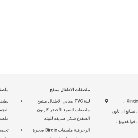
ملصقات الاطفال منتفخ
ملصقا
رقم 16 ، شارع Xinxing. ،
لينة PVC ضبابي الاطفال منتفخ
لطيف
ملصقات الضوء الأخضر كارتون
لمجتمع Shatou ، تشانغ آن تاون
الضفدع شكل صديقة للبيئة
ملصقا
 قوانغدونغ ،
الزخرفية ملصقات Birdie صغيرة