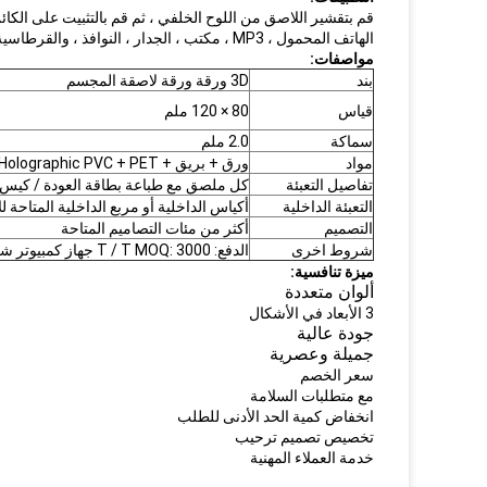
قم بتقشير اللاصق من اللوح الخلفي ، ثم قم بالتثبيت على الكائن 
الهاتف المحمول ، MP3 ، مكتب ، الجدار ، النوافذ ، والقرطاسية ، علما الكتاب ، ولكن لا اتصال الجسم!
مواصفات:
بند
3D ورقة ورقة لاصقة المجسم
قياس
80 × 120 ملم
سماكة
2.0 ملم
مواد
ورق + بريق + Holographic PVC + PET
تفاصيل التعبئة
كل ملصق مع طباعة بطاقة العودة / كيس OPP
التعبئة الداخلية
أكياس الداخلية أو مربع الداخلية المتاحة لل
التصميم
أكثر من مئات التصاميم المتاحة
شروط اخرى
الدفع: T / T MOQ: 3000 جهاز كمبيوتر شخصى
ميزة تنافسية:
ألوان متعددة
3 الأبعاد في الأشكال
جودة عالية
جميلة وعصرية
سعر الخصم
مع متطلبات السلامة
انخفاض كمية الحد الأدنى للطلب
تخصيص تصميم ترحيب
خدمة العملاء المهنية