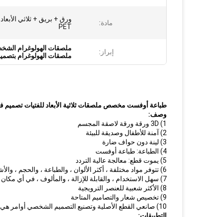
مادة:
PET
ملصقات الهولوغرام الشخص
إبراز:
ملصقات الهولوغرام بتصمي
طباعة أوفست مخصص ملصقات ثلاثية الأبعاد للفتيات تصميم 
وصف:
1) 3D ورقة ورقة لاصقة المجسم
2) آمنة للأطفال وصديقة للبيئة
3) لينة دون حواف ضارة
4) الطباعة: طباعة أوفست
5) يموت قطع: معالجة عالية التردد
6) تتوفر مواد مختلفة ، أكثر الألوان ، والطباعة ، والحجم ، والأشكال
7) سهل الاستخدام ، والقابلة للإزالة ، والمألوف ، في أي مكان تريد.
8) الأكثر شعبية للعنصر الترويجية
9) تخصيص شعار والتصاميم المتاحة
10) صانعي القطع الأصلية وتصنيع التصميم الشخصي أوامر هي موضع ترحيب.
التطبيقات: