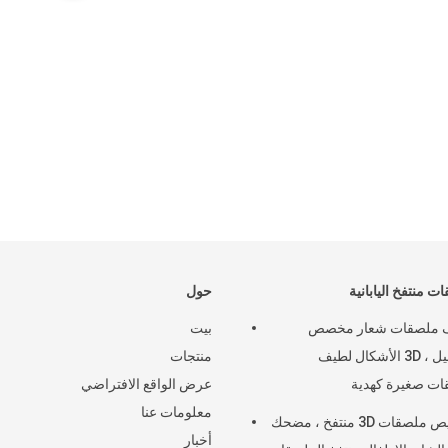
ت منتفخ اليابانية
حول
 ملصقات شعار مخصص
بيت
التجميل ، 3D الأشكال لطيف
منتجات
ت صغيرة كهدية
عرض الواقع الافتراضي
معلومات عنا
تخصيص ملصقات 3D منتفخ ، مضحك
أخبار