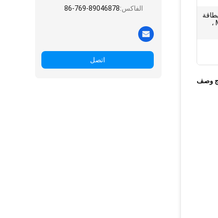
الفاكس:
86-769-89046878
لبطاقة
، الجدار ، الهاتف المحمول ، MP3 ،
اتصل
ج وصف