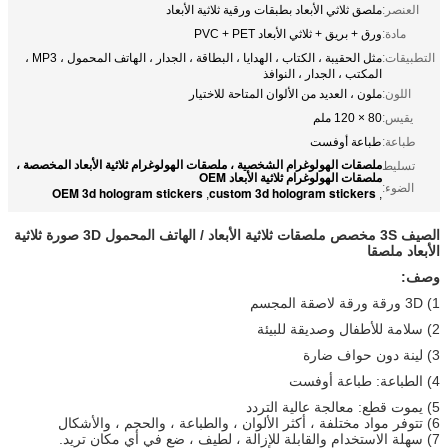
العنصر:
ملصق ثلاثي الأبعاد بطبقات ورقية ثلاثية الأبعاد
مادة:
ورق + بريق + ثلاثي الأبعاد PVC + PET
التطبيقات:
مثل الحقيبة ، الكتاب ، الهدايا ، البطاقة ، الجدار ، الهاتف المحمول ، MP3 ،
المكتب ، الجدار ، النوافذ
اللون:
ملون ، العديد من الألوان المتاحة للاختيار
يقيس:
80 × 120 ملم
طباعة:
طباعة أوفست
ملصقات الهولوغرام الشخصية ، ملصقات الهولوغرام ثلاثية الأبعاد المخصصة ،
تسليط
ملصقات الهولوغرام ثلاثية الأبعاد OEM
الضوء:
OEM 3d hologram stickers
custom 3d hologram stickers
,
,
الصيف 3S مخصص ملصقات ثلاثية الأبعاد / الهاتف المحمول 3D صورة ثلاثية
الأبعاد ملصقا
وصف:
1) 3D ورقة ورقة لاصقة المجسم
2) سلامة للأطفال وصديقة للبيئة
3) لينة دون حواف ضارة
4) الطباعة: طباعة أوفست
5) يموت قطع: معالجة عالية التردد
6) تتوفر مواد مختلفة ، أكثر الألوان ، والطباعة ، والحجم ، والأشكال
7) سهلة الاستخدام والقابلة للإزالة ، لطيف ، ضع في أي مكان تريد.