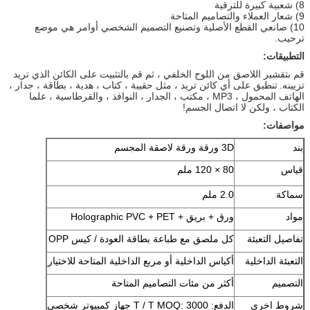
8) شعبية كبيرة للترقية
9) شعار العملاء والتصاميم المتاحة
10) صانعي القطع الأصلية وتصنيع التصميم الشخصي أوامر هي موضع
ترحيب.
التطبيقات:
قم بتقشير اللاصق من اللوح الخلفي ، ثم قم بالتثبيت على الكائن الذي تريد
تزيينه.
تنطبق على أي كائن تريد ، مثل حقيبة ، كتاب ، هدية ، بطاقة ، جدار ،
الهاتف المحمول ، MP3 ، مكتب ، الجدار ، النوافذ ، والقرطاسية ، علما
الكتاب ، ولكن لا اتصال الجسم!
مواصفات:
بند
3D ورقة ورقة لاصقة المجسم
قياس
80 × 120 ملم
سماكة
2.0 ملم
مواد
ورق + بريق + Holographic PVC + PET
تفاصيل التعبئة
كل ملصق مع طباعة بطاقة العودة / كيس OPP
التعبئة الداخلية
أكياس الداخلية أو مربع الداخلية المتاحة للاختيار
التصميم
أكثر من مئات التصاميم المتاحة
شروط اخرى
الدفع: T / T MOQ: 3000 جهاز كمبيوتر شخصى