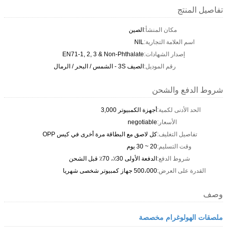
تفاصيل المنتج
مكان المنشأ:
الصين
اسم العلامة التجارية:
NIL
إصدار الشهادات:
EN71-1, 2, 3 & Non-Phthalate
رقم الموديل:
الصيف 3S - الشمس / البحر / الرمال
شروط الدفع والشحن
الحد الأدنى لكمية:
أجهزة الكمبيوتر 3,000
الأسعار:
negotiable
تفاصيل التغليف:
كل لاصق مع البطاقة مرة أخرى في كيس OPP
وقت التسليم:
20 ~ 30 يوم
شروط الدفع:
الدفعة الأولى 30٪، 70٪ قبل الشحن
القدرة على العرض:
500،000 جهاز كمبيوتر شخصى شهريا
وصف
ملصقات الهولوغرام مخصصة