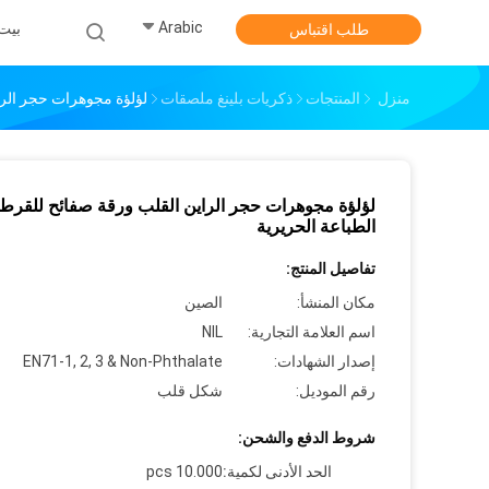
Arabic
بيت
طلب اقتباس
منزل
المنتجات
ذكريات بلينغ ملصقات
لؤلؤة مجوهرات حجر الرا
لؤلؤة مجوهرات حجر الراين القلب ورقة صفائح للقرط
الطباعة الحريرية
تفاصيل المنتج:
مكان المنشأ:
الصين
اسم العلامة التجارية:
NIL
إصدار الشهادات:
EN71-1, 2, 3 & Non-Phthalate
رقم الموديل:
شكل قلب
شروط الدفع والشحن:
الحد الأدنى لكمية:
10.000 pcs