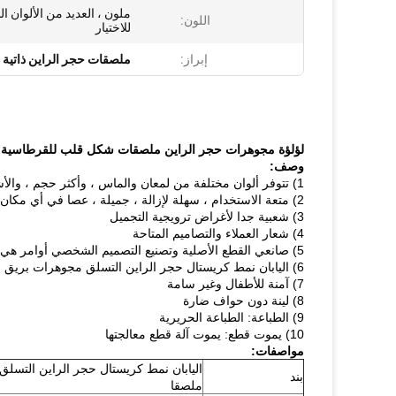
ملون ، العديد من الألوان ال
اللون:
للاختيار
إبراز:
ملصقات حجر الراين ذاتية 
لؤلؤة مجوهرات حجر الراين ملصقات شكل قلب للقرطاسية
وصف:
1) تتوفر ألوان مختلفة من لمعان والماس ، وأكثر حجم ، والأشكال
2) متعة الاستخدام ، سهلة لإزالة ، جميلة ، عصا في أي مكان تريد.
3) شعبية جدا لأغراض ترويجية التجميل
4) شعار العملاء والتصاميم المتاحة
5) صانعي القطع الأصلية وتصنيع التصميم الشخصي أوامر هي موضع ترحيب.
6) اليابان نمط كريستال حجر الراين التسلق مجوهرات بريق اللاصق
7) آمنة للأطفال وغير سامة
8) لينة دون حواف ضارة
9) الطباعة: الطباعة الحريرية
10) يموت قطع: يموت آلة قطع معالجتها
مواصفات:
اليابان نمط كريستال حجر الراين التسل
بند
ملصقا