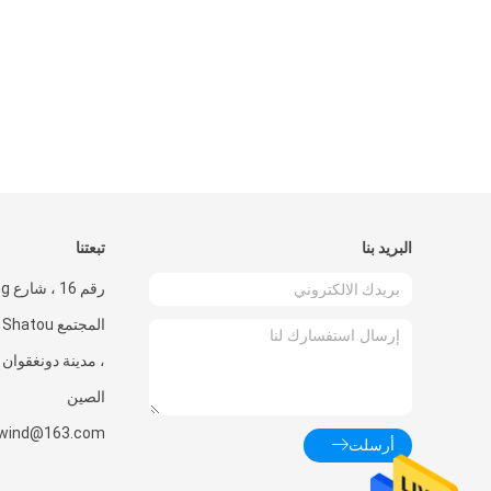
البريد بنا
تبعتنا
ا
، مدينة دونغقوان ،
الصين
rwind@163.com
أرسلت