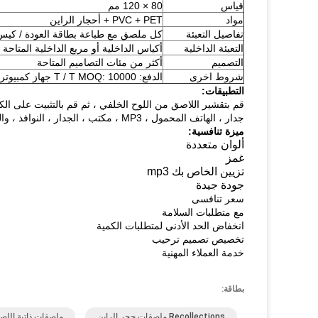
قياس
80 × 120 مم
مواد
PVC + PET + أحجار الراين
تفاصيل التعبئة
كل ملصق مع طباعة بطاقة العودة / كيس PP
التعبئة الداخلية
أكياس الداخلية أو مربع الداخلية المتاحة ل
التصميم
أكثر من مئات التصاميم المتاحة
شروط اخرى
الدفع: T / T MOQ: 10000 جهاز كمبيوتر شخصى
التطبيقات:
قم بتقشير اللاصق من اللوح الخلفي ، ثم قم بالتثبيت على الكائ
جدار ، الهاتف المحمول ، MP3 ، مكتب ، الجدار ، النوافذ ، والقرطاسية ، علما الكتاب ، ولكن لا اتصال الجسم!
ميزة تنافسية:
ألوان متعددة
غمز
تزيين الخاص بك mp3
جودة جيدة
سعر تنافسى
مع متطلبات السلامة
انخفاض الحد الأدنى لمتطلبات الكمية
تخصيص تصميم ترحيب
خدمة العملاء المهنية
بطاقة:
Recollections ملصقات حجر الراين
ملصقات ذاتية اللص