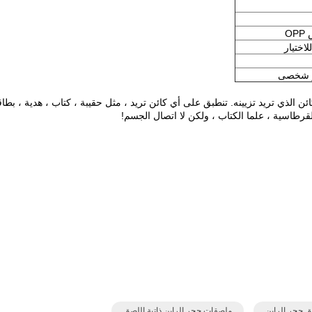
O
لاختيار
ن الذي تريد تزيينه.
تنطبق على أي كائن تريد ، مثل حقيبة ، كتاب ، هدية ، بطاق
ق حجر الراين
ملصقات حجر الراين ذاتية اللصق