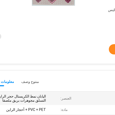
كيس
منتوج وصف
معلومات ت
اليابان نمط الكريستال حجر الراي
العنصر:
التسلق مجوهرات بريق ملصقا
مادة:
PVC + PET + أحجار الراين