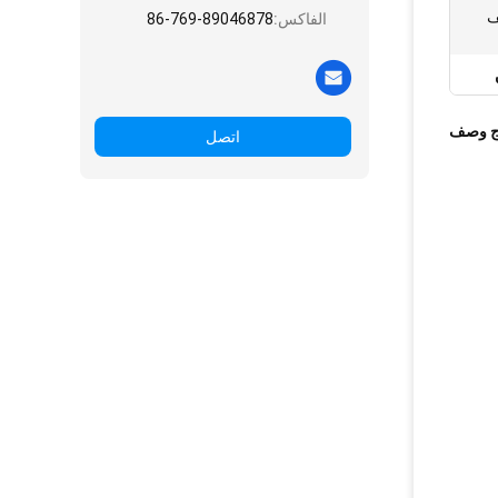
ف
الفاكس:
86-769-89046878
ج وصف
اتصل