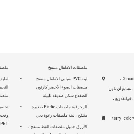
ملصقات الاطفال منتفخ
ملصقا
رقم 16 ، شارع Xinxing. ،
لينة PVC ضبابي الاطفال منتفخ
لطيف
ملصقات الضوء الأخضر كارتون
لمجتمع Shatou ، تشانغ آن تاون
الضفدع شكل صديقة للبيئة
ملصقا
 قوانغدونغ ،
الزخرفية ملصقات Birdie صغيرة
منتفخ ، لينة ملصقات رغوة ديي
وقت ا
terry_colo
 PET
الأزرق جميل ملصقات القط منتفخ ،