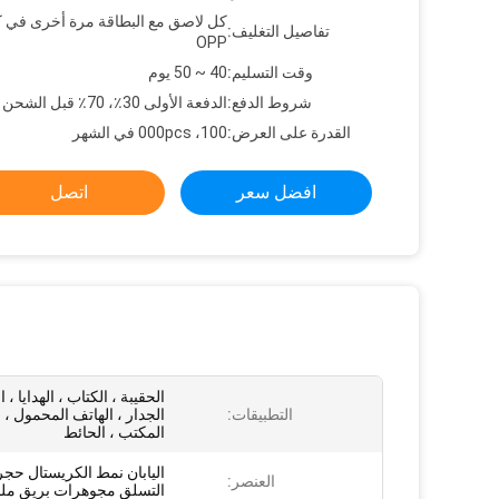
كل لاصق مع البطاقة مرة أخرى في 
تفاصيل التغليف:
OPP
وقت التسليم:
40 ~ 50 يوم
شروط الدفع:
الدفعة الأولى 30٪، 70٪ قبل الشحن
القدرة على العرض:
100، 000pcs في الشهر
افضل سعر
اتصل
الحقيبة ، الكتاب ، الهدايا ، ا
التطبيقات:
المكتب ، الحائط
اليابان نمط الكريستال حجر
العنصر:
التسلق مجوهرات بريق مل