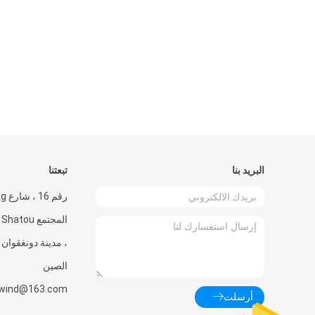
البريد بنا
تبعتنا
ا
، مدينة دونغقوان ،
الصين
rwind@163.com
أرسلت