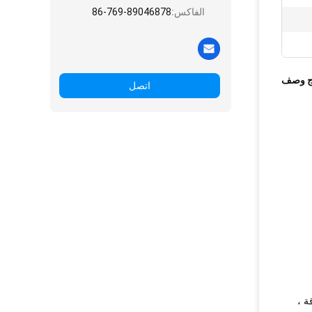
الفاكس:
86-769-89046878
ج وصف
اتصل
ة ،