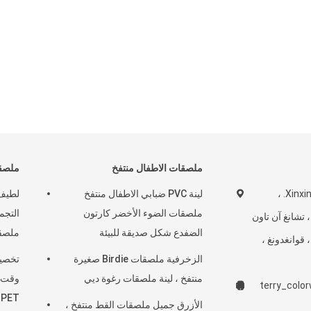
ملصقات الاطفال منتفخ
ملصقا
رقم 16 ، شارع Xinxing. ،
لينة PVC ضبابي الاطفال منتفخ
لطيف
ملصقات الضوء الأخضر كارتون
لمجتمع Shatou ، تشانغ آن تاون
الضفدع شكل صديقة للبيئة
ملصقا
 قوانغدونغ ،
الزخرفية ملصقات Birdie صغيرة
منتفخ ، لينة ملصقات رغوة ديي
وقت ا
terry_colo
 PET
الأزرق جميل ملصقات القط منتفخ ،