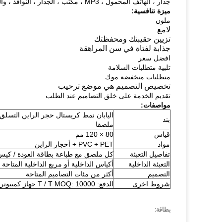
جدار ، الهاتف المحمول ، MP3 ، مكتب ، الجدار ، النوافذ ، والقرطاسية ، علما الكتاب ، ولكن لا اتصال الجسم!
ميزة تنافسية:
ملون
لامع
تزيين حقيبتك ومحفظتك
جذابة لفتاة في سن المراهقة
افضل سعر
تلبية متطلبات السلامة
متطلبات منخفضة موك
تخصيص التصميم هي موضع ترحيب
تقديم الخدمة على خلق التصاميم عند الطلب
مواصفات:
اليابان نمط كريستال حجر الراين التسل
بند
ملصقا
قياس
80 × 120 مم
مواد
PVC + PET + أحجار الراين
تفاصيل التعبئة
كل ملصق مع طباعة بطاقة العودة / كيس PP
التعبئة الداخلية
أكياس الداخلية أو مربع الداخلية المتاحة ل
التصميم
أكثر من مئات التصاميم المتاحة
شروط اخرى
الدفع: T / T MOQ: 10000 جهاز كمبيوتر شخصى
بطاقة: