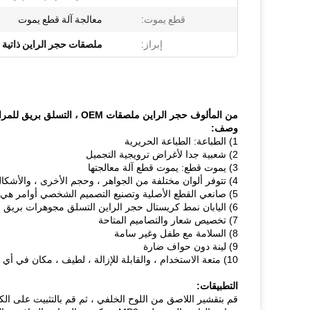
قطع يموت:
معالجة آلة قطع يموت
إبراز:
ملصقات حجر الراين ذاتية 
من المألوف حجر الراين ملصقات OEM ، التسلق بريق للمرايا
وصف:
1) الطباعة: الطباعة الحريرية
2) شعبية جدا لأغراض ترويجية التجميل
3) يموت قطع: يموت قطع آلة معالجتها
4) تتوفر ألوان مختلفة من الجواهر ، وحجم الأخرى ، والأشكال
5) صانعي القطع الأصلية وتصنيع التصميم الشخصي أوامر هي موضع ترحيب.
6) اليابان نمط كريستال حجر الراين التسلق مجوهرات بريق اللاصق
7) تخصيص شعار والتصاميم المتاحة
8) السلامة مع طفل وغير سامة
9) لينة دون حواف ضارة
10) متعة الاستخدام ، والقابلة للإزالة ، لطيف ، مكان في أي مكان تريد.
التطبيقات:
قم بتقشير اللاصق من اللوح الخلفي ، ثم قم بالتثبيت على الكائ