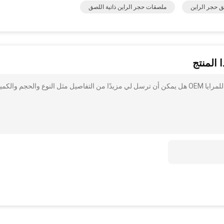
ق حجر الراين
ملصقات حجر الراين ذاتية اللصق
 المنتج
أنا مهتم بذلك من المألوف ذكريات بلينغ ملصقات التسلق بريق للمرايا OEM هل يمكن أن ترسل لي مزيدًا من التفاصيل مثل النوع والحجم والكم