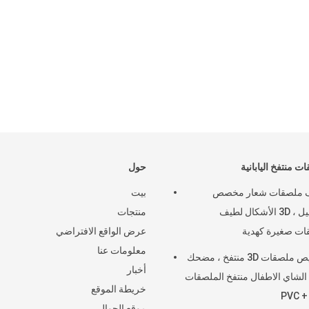
الرا
ت منتفخ اليابانية
حول
 ملصقات شعار مخصص
بيت
التجميل ، 3D الأشكال لطيف
منتجات
ت صغيرة كهدية
عرض الواقع الافتراضي
معلومات عنا
تخصيص ملصقات 3D منتفخ ، مضحك
أخبار
لشاي الاطفال منتفخ الملصقات
خريطة الموقع
PVC +
موقع الجوال