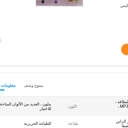
كيس
منتوج وصف
معلومات ت
لبطاقة ،
ملون ، العديد من الألوان المتاحة
الجدار ، الهاتف المحمول ، MP3 ،
اللون:
للاختيار
 الراين
طباعة:
الطباعة الحريرية
صقا