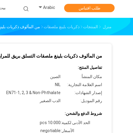
Arabic
بيت
طلب اقتباس
منزل
المنتجات
ذكريات بلينغ ملصقات
من المألوف ذكريات بلينغ 
من المألوف ذكريات بلينغ ملصقات التسلق بريق للمرايا EM
تفاصيل المنتج:
مكان المنشأ:
الصين
اسم العلامة التجارية:
NIL
إصدار الشهادات:
EN71-1, 2, 3 & Non-Phthalate
رقم الموديل:
الدب الصغير
شروط الدفع والشحن:
الحد الأدنى لكمية:
10.000 pcs
الأسعار:
negotiable